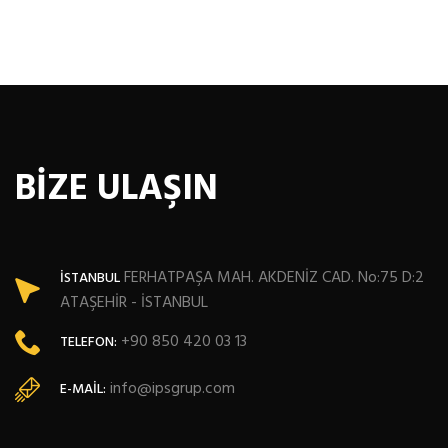
BİZE ULAŞIN
FERHATPAŞA MAH. AKDENİZ CAD. No:75 D:2
İSTANBUL
ATAŞEHİR - İSTANBUL
+90 850 420 03 13
TELEFON:
info@ipsgrup.com
E-MAIL: