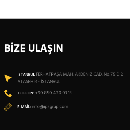
BİZE ULAŞIN
FERHATPAŞA MAH. AKDENİZ CAD. No:75 D:2
İSTANBUL
ATAŞEHİR - İSTANBUL
+90 850 420 03 13
TELEFON:
info@ipsgrup.com
E-MAIL: