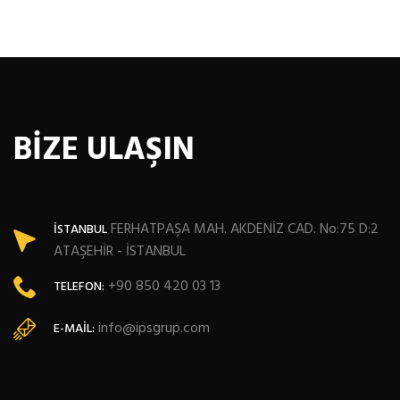
BİZE ULAŞIN
FERHATPAŞA MAH. AKDENİZ CAD. No:75 D:2
İSTANBUL
ATAŞEHİR - İSTANBUL
+90 850 420 03 13
TELEFON:
info@ipsgrup.com
E-MAIL: