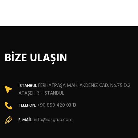
BİZE ULAŞIN
FERHATPAŞA MAH. AKDENİZ CAD. No:75 D:2
İSTANBUL
ATAŞEHİR - İSTANBUL
+90 850 420 03 13
TELEFON:
info@ipsgrup.com
E-MAIL: