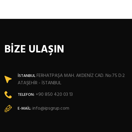
BİZE ULAŞIN
FERHATPAŞA MAH. AKDENİZ CAD. No:75 D:2
İSTANBUL
ATAŞEHİR - İSTANBUL
+90 850 420 03 13
TELEFON:
info@ipsgrup.com
E-MAIL: