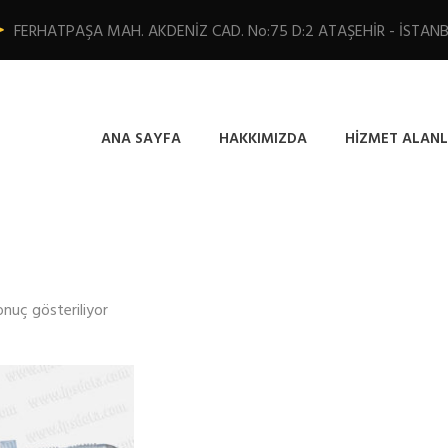
FERHATPAŞA MAH. AKDENİZ CAD. No:75 D:2 ATAŞEHİR - İSTAN
ANA SAYFA
HAKKIMIZDA
HIZMET ALANL
onuç gösteriliyor