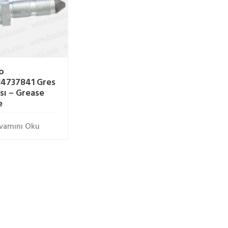
o
4737841 Gres
sı – Grease
e
vamını Oku