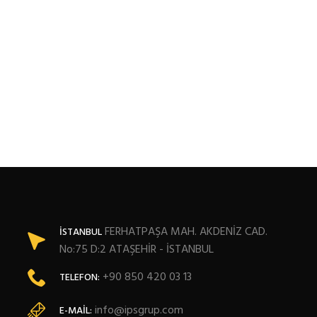
FERHATPAŞA MAH. AKDENİZ CAD.
İSTANBUL
No:75 D:2 ATAŞEHİR - İSTANBUL
+90 850 420 03 13
TELEFON:
info@ipsgrup.com
E-MAIL: