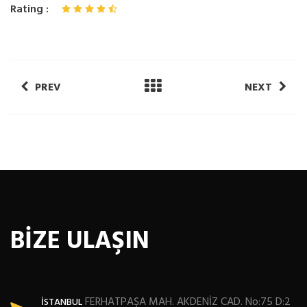
Rating :
PREV
NEXT
BİZE ULAŞIN
FERHATPAŞA MAH. AKDENİZ CAD. No:75 D:2
İSTANBUL