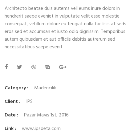
Architecto beatae duis autems vell eums iriure dolors in
hendrerit saepe eveniet in vulputate velit esse molestie
consequat, vel illum dolore eu feugiat nulla facilisis at seds
eros sed et accumsan et iusto odio dignissim. Temporibus
autem quibusdam et aut officiis debitis autrerum sed
necessitatibus saepe evenit.
Category :
Madencilik
Client :
IPS
Date :
Pazar Mayıs 1st, 2016
Link :
www.ipsdeta.com