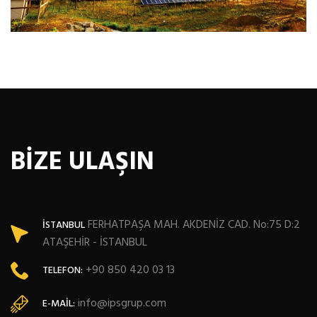
BİZE ULAŞIN
FERHATPAŞA MAH. AKDENİZ CAD. No:75 D:2
İSTANBUL
ATAŞEHİR - İSTANBUL
+90 850 420 03 13
TELEFON:
info@ipsgrup.com
E-MAIL: