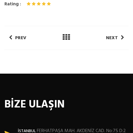
Rating :
PREV
NEXT
BİZE ULAŞIN
FERHATPAŞA MAH. AKDENİZ CAD. No:75 D:2
İSTANBUL