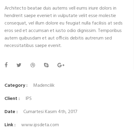
Architecto beatae duis autems vell eums iriure dolors in
hendrerit saepe eveniet in vulputate velit esse molestie
consequat, vel illum dolore eu feugiat nulla facilisis at seds
eros sed et accumsan et iusto odio dignissim. Temporibus
autem quibusdam et aut officiis debitis autrerum sed
necessitatibus saepe evenit.
Category :
Madencilik
Client :
IPS
Date :
Cumartesi Kasım 4th, 2017
Link :
www.ipsdeta.com