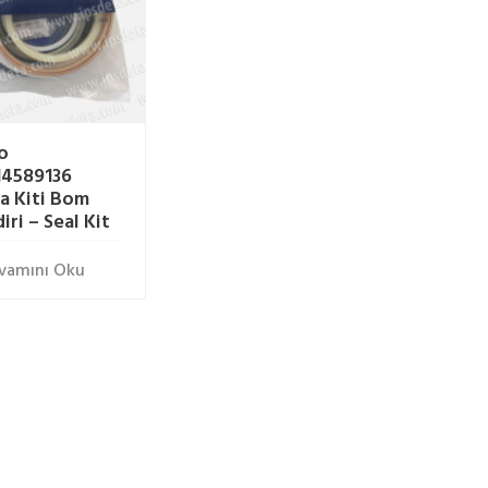
o
4589136
a Kiti Bom
diri – Seal Kit
vamını Oku