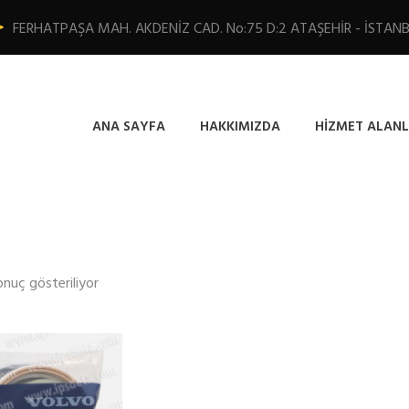
FERHATPAŞA MAH. AKDENİZ CAD. No:75 D:2 ATAŞEHİR - İSTAN
ANA SAYFA
HAKKIMIZDA
HIZMET ALANL
onuç gösteriliyor