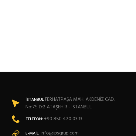
FERHATPAŞA MAH. AKDENİZ CAD.
İSTANBUL
No:75 D:2 ATAŞEHİR - İSTANBUL
+90 850 420 03 13
TELEFON:
info@ipsgrup.com
E-MAIL: