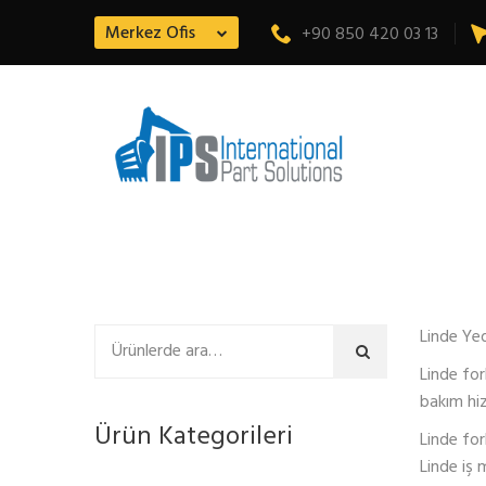
Merkez Ofis
+90 850 420 03 13
Linde Ye
Ara
Linde for
bakım hiz
Ürün Kategorileri
Linde for
Linde iş 