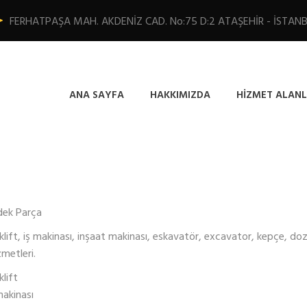
FERHATPAŞA MAH. AKDENİZ CAD. No:75 D:2 ATAŞEHİR - İSTAN
ANA SAYFA
HAKKIMIZDA
HIZMET ALANL
dek Parça
klift, iş makinası, inşaat makinası, eskavatör, excavator, kepçe, doz
metleri.
klift
makinası