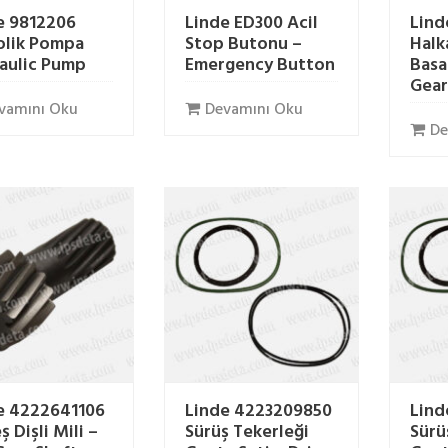
e 9812206
Linde ED300 Acil
Lind
olik Pompa
Stop Butonu –
Halka
aulic Pump
Emergency Button
Basa
Gear
vamını Oku
Devamını Oku
De
e 4222641106
Linde 4223209850
Lind
 Dişli Mili –
Sürüş Tekerleği
Sürü