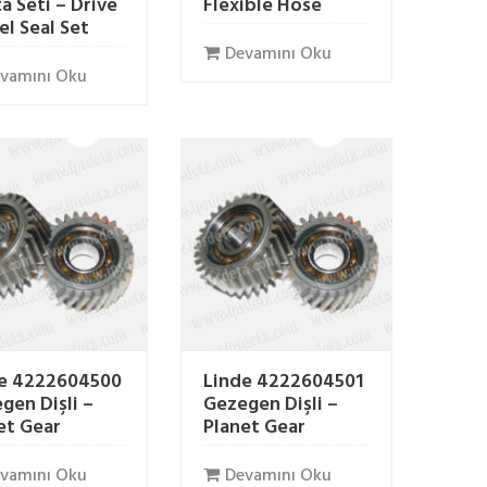
a Seti – Drive
Flexible Hose
l Seal Set
Devamını Oku
vamını Oku
e 4222604500
Linde 4222604501
gen Dişli –
Gezegen Dişli –
et Gear
Planet Gear
vamını Oku
Devamını Oku