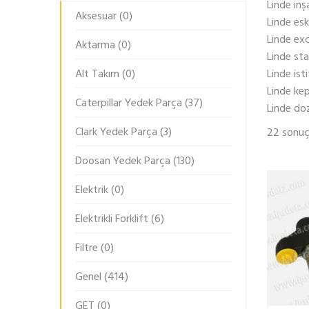
Linde inş
Aksesuar
(0)
Linde es
Linde ex
Aktarma
(0)
Linde st
Alt Takım
(0)
Linde ist
Linde ke
Caterpillar Yedek Parça
(37)
Linde do
Clark Yedek Parça
(3)
22 sonuçt
Doosan Yedek Parça
(130)
Elektrik
(0)
Elektrikli Forklift
(6)
Filtre
(0)
Genel
(414)
GET
(0)