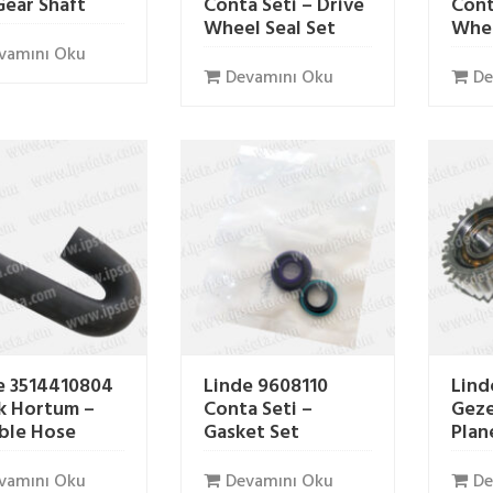
Gear Shaft
Conta Seti – Drive
Cont
Wheel Seal Set
Whee
vamını Oku
Devamını Oku
De
e 3514410804
Linde 9608110
Lind
k Hortum –
Conta Seti –
Geze
ible Hose
Gasket Set
Plan
vamını Oku
Devamını Oku
De