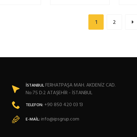
1
2
FERHATPAŞA MAH. AKDENİZ CAD.
İSTANBUL
No:75 D:2 ATAŞEHİR - İSTANBUL
+90 850 420 03 13
TELEFON:
info@ipsgrup.com
E-MAIL: