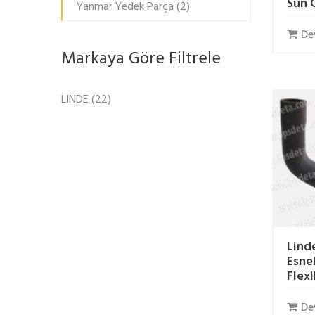
Sun 
Yanmar Yedek Parça
(2)
De
Markaya Göre Filtrele
LINDE
(22)
Lind
Esne
Flex
De