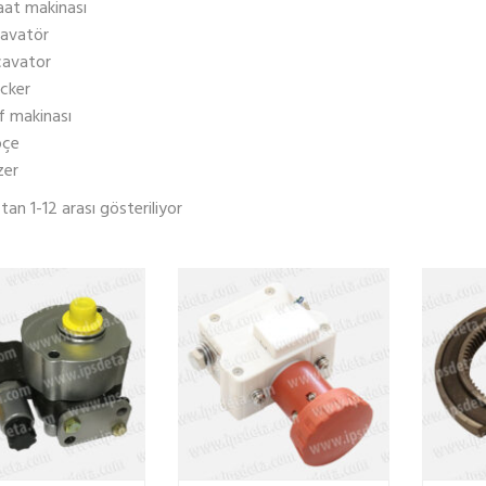
aat makinası
kavatör
cavator
acker
if makinası
pçe
zer
En
an 1-12 arası gösteriliyor
yeniye
göre
sıralandı