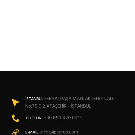
FERHATPAŞA MAH. AKDENİZ CAD.
İSTANBUL
No:75 D:2 ATAŞEHİR - İSTANBUL
+90 850 420 03 13
TELEFON:
info@ipsgrup.com
E-MAIL: