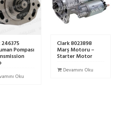
k 246375
Clark 8023898
uman Pompası
Marş Motoru –
ansmission
Starter Motor
p
Devamını Oku
vamını Oku