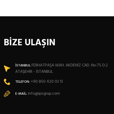
BİZE ULAŞIN
FERHATPAŞA MAH. AKDENİZ CAD. No:75 D:2
İSTANBUL
ATAŞEHİR - İSTANBUL
+90 850 420 03 13
TELEFON:
info@ipsgrup.com
E-MAIL: