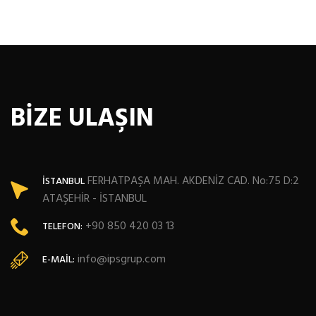
BİZE ULAŞIN
FERHATPAŞA MAH. AKDENİZ CAD. No:75 D:2
İSTANBUL
ATAŞEHİR - İSTANBUL
+90 850 420 03 13
TELEFON:
info@ipsgrup.com
E-MAIL: