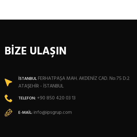
BİZE ULAŞIN
FERHATPAŞA MAH. AKDENİZ CAD. No:75 D:2
İSTANBUL
ATAŞEHİR - İSTANBUL
+90 850 420 03 13
TELEFON:
info@ipsgrup.com
E-MAIL: