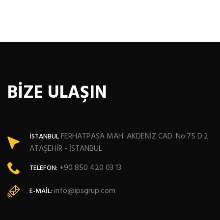
BİZE ULAŞIN
FERHATPAŞA MAH. AKDENİZ CAD. No:75 D:2
İSTANBUL
ATAŞEHİR - İSTANBUL
+90 850 420 03 13
TELEFON:
info@ipsgrup.com
E-MAIL: