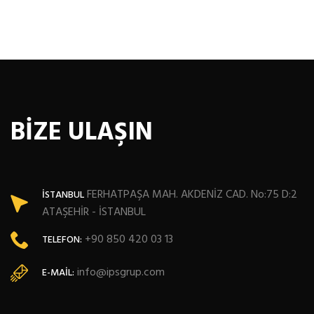
BİZE ULAŞIN
FERHATPAŞA MAH. AKDENİZ CAD. No:75 D:2
İSTANBUL
ATAŞEHİR - İSTANBUL
+90 850 420 03 13
TELEFON:
info@ipsgrup.com
E-MAIL: