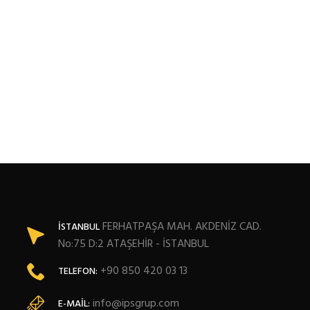
FERHATPAŞA MAH. AKDENİZ CAD.
İSTANBUL
No:75 D:2 ATAŞEHİR - İSTANBUL
+90 850 420 03 13
TELEFON:
info@ipsgrup.com
E-MAIL: