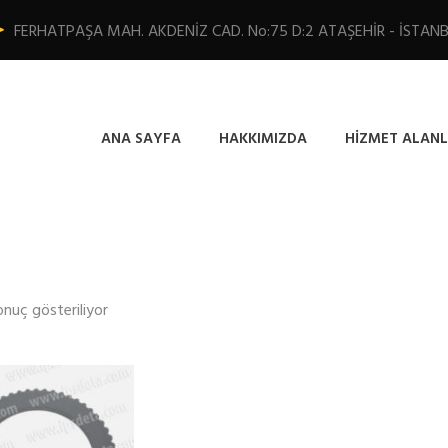
FERHATPAŞA MAH. AKDENİZ CAD. No:75 D:2 ATAŞEHİR - İSTAN
ANA SAYFA
HAKKIMIZDA
HIZMET ALANL
onuç gösteriliyor