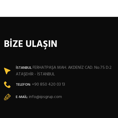
BİZE ULAŞIN
FERHATPAŞA MAH. AKDENİZ CAD. No:75 D:2
İSTANBUL
ATAŞEHİR - İSTANBUL
+90 850 420 03 13
TELEFON:
info@ipsgrup.com
E-MAIL: