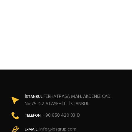
FERHATPAŞA MAH. AKDENİZ CAD.
İSTANBUL
No:75 D:2 ATAŞEHİR - İSTANBUL
+90 850 420 03 13
TELEFON:
info@ipsgrup.com
E-MAIL: