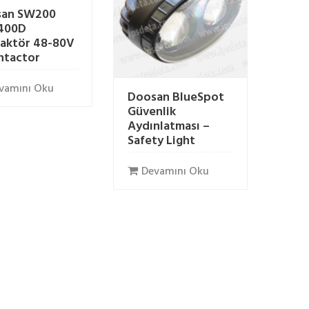
san SW200
400D
aktör 48-80V
ntactor
vamını Oku
Doosan BlueSpot
Güvenlik
Aydınlatması –
Safety Light
Devamını Oku