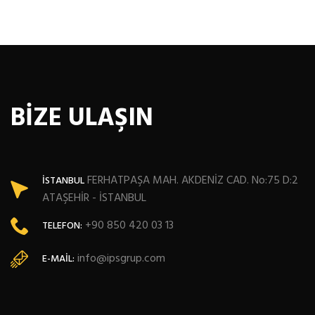
BİZE ULAŞIN
FERHATPAŞA MAH. AKDENİZ CAD. No:75 D:2
İSTANBUL
ATAŞEHİR - İSTANBUL
+90 850 420 03 13
TELEFON:
info@ipsgrup.com
E-MAIL: