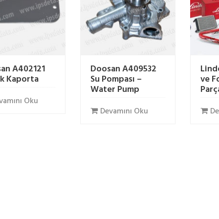
an A402121
Doosan A409532
Lind
k Kaporta
Su Pompası –
ve F
Water Pump
Parç
vamını Oku
Devamını Oku
De