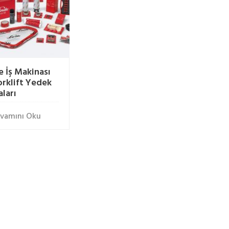
e İş Makinası
orklift Yedek
aları
vamını Oku