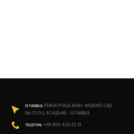
FERHATPAŞA MAH. AKDENİZ CAD.
İSTANBUL
No:75 D:2 ATAŞEHİR - İSTANBUL
+90 850 420 03 13
TELEFON: