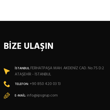
BİZE ULAŞIN
FERHATPAŞA MAH. AKDENİZ CAD. No:75 D:2
İSTANBUL
ATAŞEHİR - İSTANBUL
+90 850 420 03 13
TELEFON:
info@ipsgrup.com
E-MAIL: