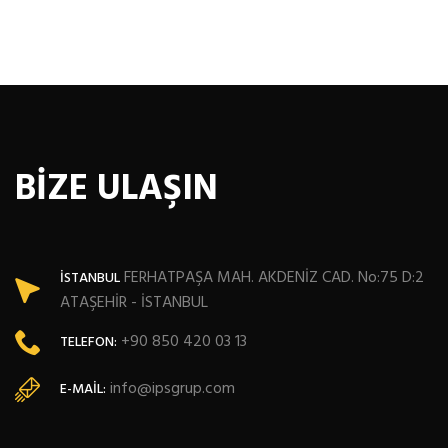
BİZE ULAŞIN
FERHATPAŞA MAH. AKDENİZ CAD. No:75 D:2
İSTANBUL
ATAŞEHİR - İSTANBUL
+90 850 420 03 13
TELEFON:
info@ipsgrup.com
E-MAIL: