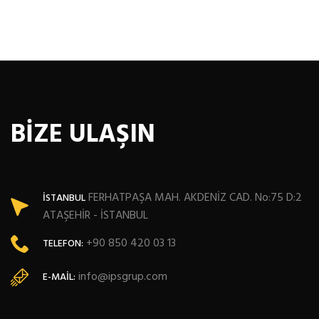
BİZE ULAŞIN
FERHATPAŞA MAH. AKDENİZ CAD. No:75 D:2
İSTANBUL
ATAŞEHİR - İSTANBUL
+90 850 420 03 13
TELEFON:
info@ipsgrup.com
E-MAIL: