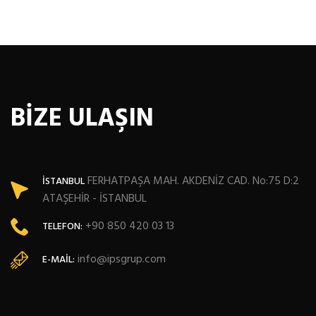
BİZE ULAŞIN
FERHATPAŞA MAH. AKDENİZ CAD. No:75 D:2
İSTANBUL
ATAŞEHİR - İSTANBUL
+90 850 420 03 13
TELEFON:
info@ipsgrup.com
E-MAIL: