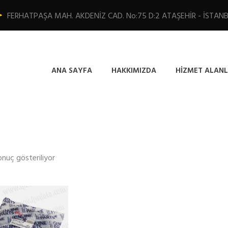
FERHATPAŞA MAH. AKDENİZ CAD. No:75 D:2 ATAŞEHİR - İSTAN
ANA SAYFA
HAKKIMIZDA
HIZMET ALANL
onuç gösteriliyor