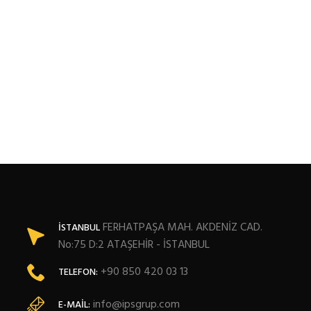
FERHATPAŞA MAH. AKDENİZ CAD.
İSTANBUL
No:75 D:2 ATAŞEHİR - İSTANBUL
+90 850 420 03 13
TELEFON:
info@ipsgrup.com
E-MAIL: