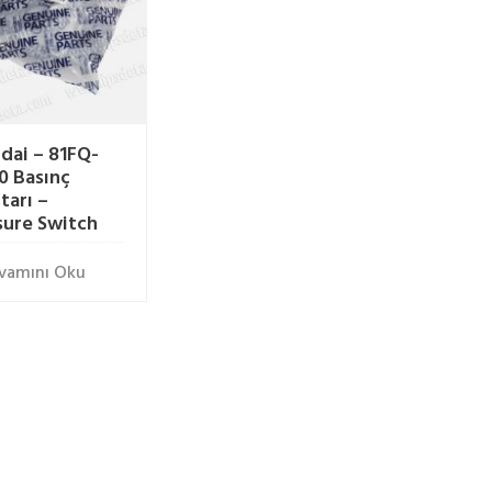
dai – 81FQ-
0 Basınç
tarı –
sure Switch
vamını Oku