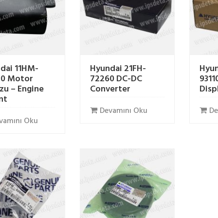
dai 11HM-
Hyundai 21FH-
Hyun
0 Motor
72260 DC-DC
9311
zu – Engine
Converter
Disp
nt
Devamını Oku
De
vamını Oku