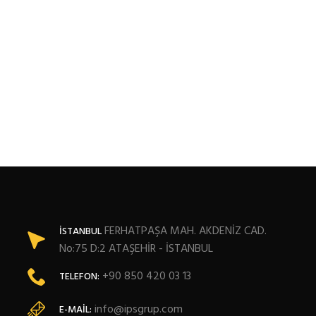
FERHATPAŞA MAH. AKDENİZ CAD.
İSTANBUL
No:75 D:2 ATAŞEHİR - İSTANBUL
+90 850 420 03 13
TELEFON:
info@ipsgrup.com
E-MAIL: