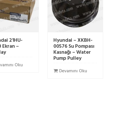
dai 21HU-
Hyundai – XKBH-
0 Ekran –
00576 Su Pompası
lay
Kasnağı – Water
Pump Pulley
vamını Oku
Devamını Oku