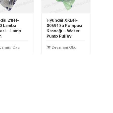
dai 21FH-
Hyundai XKBH-
0 Lamba
00591 Su Pompası
esi – Lamp
Kasnağı – Water
m
Pump Pulley
vamını Oku
Devamını Oku