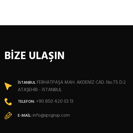
BİZE ULAŞIN
FERHATPAŞA MAH. AKDENİZ CAD. No:75 D:2
İSTANBUL
ATAŞEHİR - İSTANBUL
+90 850 420 03 13
TELEFON:
info@ipsgrup.com
E-MAIL: