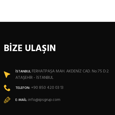
BİZE ULAŞIN
FERHATPAŞA MAH. AKDENİZ CAD. No:75 D:2
İSTANBUL
ATAŞEHİR - İSTANBUL
+90 850 420 03 13
TELEFON:
info@ipsgrup.com
E-MAIL: