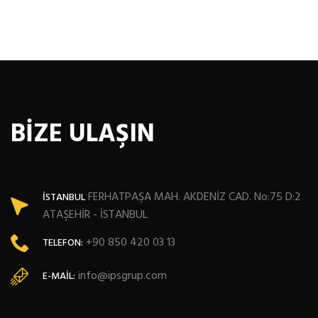
BİZE ULAŞIN
FERHATPAŞA MAH. AKDENİZ CAD. No:75 D:2
İSTANBUL
ATAŞEHİR - İSTANBUL
+90 850 420 03 13
TELEFON:
info@ipsgrup.com
E-MAIL: