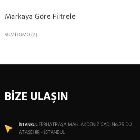
Markaya Göre Filtrele
SUMITOMO
(2)
BİZE ULAŞIN
FERHATPAŞA MAH. AKDENİZ CAD. No:75 D:2
İSTANBUL
ATAŞEHİR - İSTANBUL