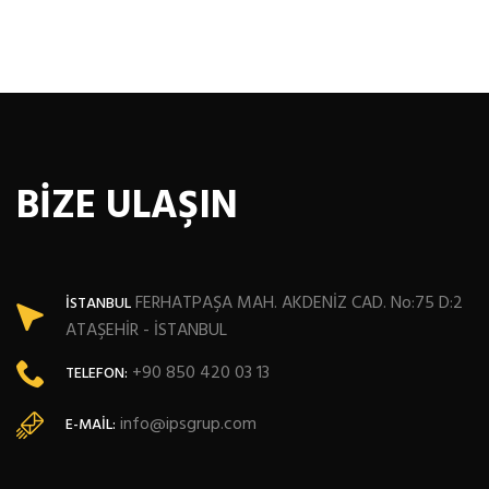
BİZE ULAŞIN
FERHATPAŞA MAH. AKDENİZ CAD. No:75 D:2
İSTANBUL
ATAŞEHİR - İSTANBUL
+90 850 420 03 13
TELEFON:
info@ipsgrup.com
E-MAIL: