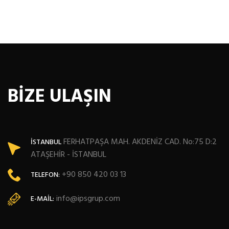
BİZE ULAŞIN
FERHATPAŞA MAH. AKDENİZ CAD. No:75 D:2
İSTANBUL
ATAŞEHİR - İSTANBUL
+90 850 420 03 13
TELEFON:
info@ipsgrup.com
E-MAIL: