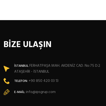
BİZE ULAŞIN
FERHATPAŞA MAH. AKDENİZ CAD. No:75 D:2
İSTANBUL
ATAŞEHİR - İSTANBUL
+90 850 420 03 13
TELEFON:
info@ipsgrup.com
E-MAIL: