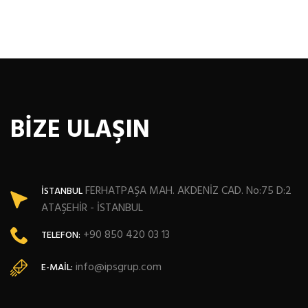
BİZE ULAŞIN
FERHATPAŞA MAH. AKDENİZ CAD. No:75 D:2
İSTANBUL
ATAŞEHİR - İSTANBUL
+90 850 420 03 13
TELEFON:
info@ipsgrup.com
E-MAIL: