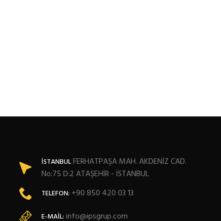
FERHATPAŞA MAH. AKDENİZ CAD.
İSTANBUL
No:75 D:2 ATAŞEHİR - İSTANBUL
+90 850 420 03 13
TELEFON:
info@ipsgrup.com
E-MAIL: