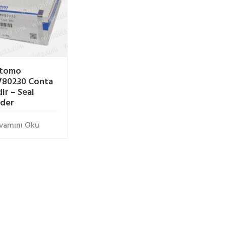
itomo
80230 Conta
dir – Seal
nder
vamını Oku