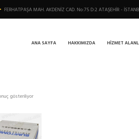
FERHATPAŞA MAH. AKDENİZ CAD. No:75 D:2 ATAŞEHİR - İSTAN
ANA SAYFA
HAKKIMIZDA
HIZMET ALANL
onuç gösteriliyor