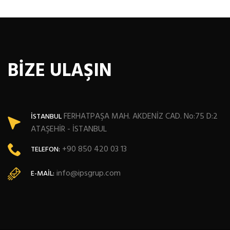
BİZE ULAŞIN
FERHATPAŞA MAH. AKDENİZ CAD. No:75 D:2
İSTANBUL
ATAŞEHİR - İSTANBUL
+90 850 420 03 13
TELEFON:
info@ipsgrup.com
E-MAIL: