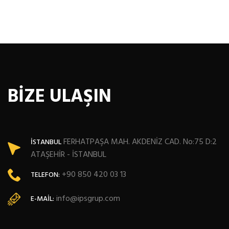
BİZE ULAŞIN
FERHATPAŞA MAH. AKDENİZ CAD. No:75 D:2
İSTANBUL
ATAŞEHİR - İSTANBUL
+90 850 420 03 13
TELEFON:
info@ipsgrup.com
E-MAIL: