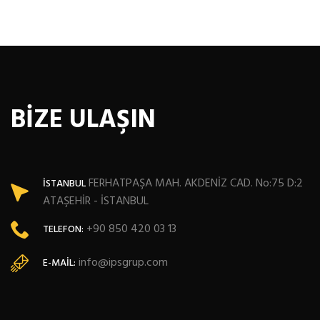
BİZE ULAŞIN
FERHATPAŞA MAH. AKDENİZ CAD. No:75 D:2
İSTANBUL
ATAŞEHİR - İSTANBUL
+90 850 420 03 13
TELEFON:
info@ipsgrup.com
E-MAIL: