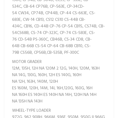
534C,
CB-64
CP76B,
CP-563E,
CP-34
CD-
54
CW34,
CP74B,
CP44B,
CP-44
CS-663E,
CS-
683E,
CW-14
CB13,
CS12
CS10
CS-44B
CB-
434C,
CB16,
CD-44B
CP-76
CP-54
CB15,
CS74B,
CB-
54
CS68B,
CS-74
CP-323C,
CP-74
CS-583E,
CS-
76
CD-54B
PS-360C,
CB46B,
CS-34
CD8,
CB-
64B
CB-66B
CS-54
CP-64
CB-68B
CB10,
CS-
79B
CS56B,
CP56B,
CB-535B,
PF-300C
MOTOR GRADER
12M,
135H,
12H NA
120M 2
12G,
140H,
120M,
163H
NA
14G,
130G,
160H,
12H ES
140G,
160H
NA
12H,
163H,
140M,
120H
ES
160M,
120H,
14M,
14L
16H,
120G,
160G,
16H
NA
160H ES
140H ES
140H NA
14H,
120H NA
14H
NA
135H NA
143H
WHEEL-TYPE LOADER
972G,
962
908H,
966M,
936F,
950M,
950G II
966G