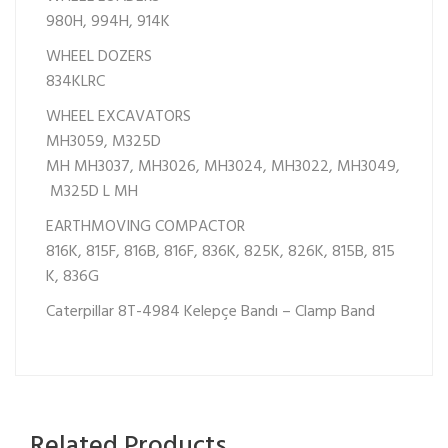
980H,
994H,
914K
WHEEL DOZERS
834KLRC
WHEEL EXCAVATORS
MH3059,
M325D
MH
MH3037,
MH3026,
MH3024,
MH3022,
MH3049,
M325D L MH
EARTHMOVING COMPACTOR
816K,
815F,
816B,
816F,
836K,
825K,
826K,
815B,
815
K,
836G
Caterpillar 8T-4984 Kelepçe Bandı – Clamp Band
Related Products