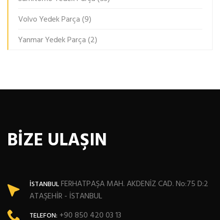
Volvo Yedek Parça
(9)
Yanmar Yedek Parça
(2)
BİZE ULAŞIN
FERHATPAŞA MAH. AKDENİZ CAD. No:75 D:2
İSTANBUL
ATAŞEHİR - İSTANBUL
+90 850 420 03 13
TELEFON: