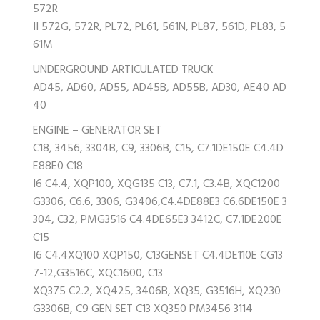
572R
II
572G,
572R,
PL72,
PL61,
561N,
PL87,
561D,
PL83,
5
61M
UNDERGROUND ARTICULATED TRUCK
AD45,
AD60,
AD55,
AD45B,
AD55B,
AD30,
AE40
AD
40
ENGINE – GENERATOR SET
C18,
3456,
3304B,
C9,
3306B,
C15,
C7.1DE150E
C4.4D
E88E0
C18
I6
C4.4,
XQP100,
XQG135
C13,
C7.1,
C3.4B,
XQC1200
G3306,
C6.6,
3306,
G3406,
C4.4DE88E3
C6.6DE150E
3
304,
C32,
PMG3516
C4.4DE65E3
3412C,
C7.1DE200E
C15
I6
C4.4XQ100
XQP150,
C13GENSET
C4.4DE110E
CG13
7-12,
G3516C,
XQC1600,
C13
XQ375
C2.2,
XQ425,
3406B,
XQ35,
G3516H,
XQ230
G3306B,
C9 GEN SET
C13 XQ350
PM3456
3114