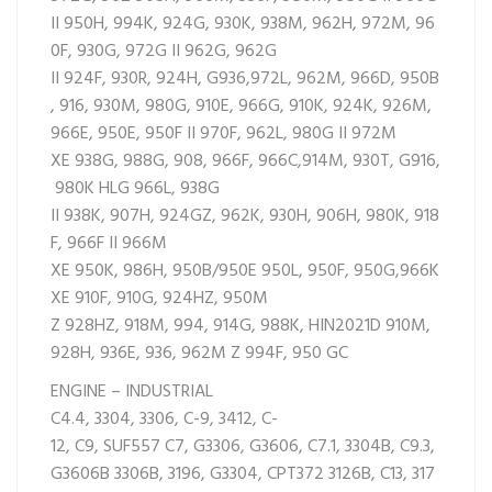
II
950H,
994K,
924G,
930K,
938M,
962H,
972M,
96
0F,
930G,
972G II
962G,
962G
II
924F,
930R,
924H,
G936,
972L,
962M,
966D,
950B
,
916,
930M,
980G,
910E,
966G,
910K,
924K,
926M,
966E,
950E,
950F II
970F,
962L,
980G II
972M
XE
938G,
988G,
908,
966F,
966C,
914M,
930T,
G916,
980K HLG
966L,
938G
II
938K,
907H,
924GZ,
962K,
930H,
906H,
980K,
918
F,
966F II
966M
XE
950K,
986H,
950B/950E
950L,
950F,
950G,
966K
XE
910F,
910G,
924HZ,
950M
Z
928HZ,
918M,
994,
914G,
988K,
HIN2021D
910M,
928H,
936E,
936,
962M Z
994F,
950 GC
ENGINE – INDUSTRIAL
C4.4,
3304,
3306,
C-9,
3412,
C-
12,
C9,
SUF557
C7,
G3306,
G3606,
C7.1,
3304B,
C9.3,
G3606B
3306B,
3196,
G3304,
CPT372
3126B,
C13,
317