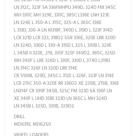
LN
312C,
323F SA
336FMHPU
349D,
324D FM
345C
MH
330C MH
329E,
330C,
385C L
336E LNH
323E
LN
324E L
350-A L
315C,
325-A L
365C
336E
L
313D,
330-A LN
M318F,
340D L
319D L
323F
314D
LCR
321D LCR
323,
318D2
558
336E,
320E LRR
320D
LN
324D,
336D L
330-A
315D L
325 L
330B L
329E
L
345B II
320E,
219,
335F
325F
349D2,
385C,
325D
MH
340F L LRE
326D L
330F,
330D L
374D L
319D
LN
314C
326F LN
320D LRR
314E
CR
5130B,
329D,
345C L
312E L
326F,
323F LN
314E
LCR
215C
350-A
320E RR
336D2 XE
235B,
215B,
336E
LN
314F CR
390F
345B,
325C FM
323D SA
336F LN
XE
340F L UHD
313B
323D LN
365C L MH
324D
LN
345B L
325D,
330B,
329D2
DRILL
MD6310,
MD6250
WHEEL LOADERS