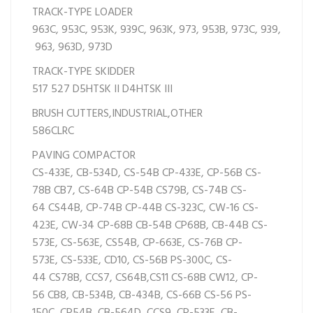
TRACK-TYPE LOADER
963C,
953C,
953K,
939C,
963K,
973,
953B,
973C,
939,
963,
963D,
973D
TRACK-TYPE SKIDDER
517
527
D5HTSK II
D4HTSK III
BRUSH CUTTERS,INDUSTRIAL,OTHER
586CLRC
PAVING COMPACTOR
CS-433E,
CB-534D,
CS-54B
CP-433E,
CP-56B
CS-
78B
CB7,
CS-64B
CP-54B
CS79B,
CS-74B
CS-
64
CS44B,
CP-74B
CP-44B
CS-323C,
CW-16
CS-
423E,
CW-34
CP-68B
CB-54B
CP68B,
CB-44B
CS-
573E,
CS-563E,
CS54B,
CP-663E,
CS-76B
CP-
573E,
CS-533E,
CD10,
CS-56B
PS-300C,
CS-
44
CS78B,
CCS7,
CS64B,
CS11
CS-68B
CW12,
CP-
56
CB8,
CB-534B,
CB-434B,
CS-66B
CS-56
PS-
150C,
CP54B,
CB-564D,
CCS9,
CP-533E,
CB-