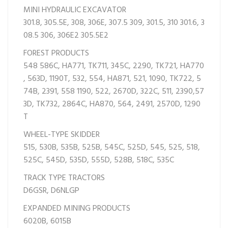
MINI HYDRAULIC EXCAVATOR
301.8,
305.5E,
308,
306E,
307.5
309,
301.5,
310
301.6,
3
08.5
306,
306E2
305.5E2
FOREST PRODUCTS
548
586C,
HA771,
TK711,
345C,
2290,
TK721,
HA770
,
563D,
1190T,
532,
554,
HA871,
521,
1090,
TK722,
5
74B,
2391,
558
1190,
522,
2670D,
322C,
511,
2390,
57
3D,
TK732,
2864C,
HA870,
564,
2491,
2570D,
1290
T
WHEEL-TYPE SKIDDER
515,
530B,
535B,
525B,
545C,
525D,
545,
525,
518,
525C,
545D,
535D,
555D,
528B,
518C,
535C
TRACK TYPE TRACTORS
D6GSR,
D6NLGP
EXPANDED MINING PRODUCTS
6020B,
6015B