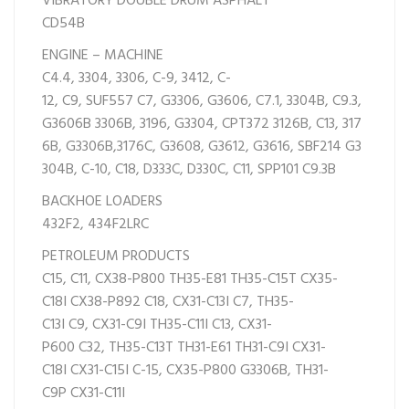
VIBRATORY DOUBLE DRUM ASPHALT
CD54B
ENGINE – MACHINE
C4.4,
3304,
3306,
C-9,
3412,
C-
12,
C9,
SUF557
C7,
G3306,
G3606,
C7.1,
3304B,
C9.3,
G3606B
3306B,
3196,
G3304,
CPT372
3126B,
C13,
317
6B,
G3306B,
3176C,
G3608,
G3612,
G3616,
SBF214
G3
304B,
C-10,
C18,
D333C,
D330C,
C11,
SPP101
C9.3B
BACKHOE LOADERS
432F2,
434F2LRC
PETROLEUM PRODUCTS
C15,
C11,
CX38-P800
TH35-E81
TH35-C15T
CX35-
C18I
CX38-P892
C18,
CX31-C13I
C7,
TH35-
C13I
C9,
CX31-C9I
TH35-C11I
C13,
CX31-
P600
C32,
TH35-C13T
TH31-E61
TH31-C9I
CX31-
C18I
CX31-C15I
C-15,
CX35-P800
G3306B,
TH31-
C9P
CX31-C11I