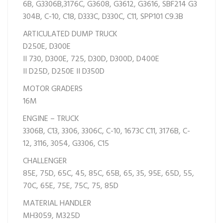
6B,
G3306B,
3176C,
G3608,
G3612,
G3616,
SBF214
G3
304B,
C-10,
C18,
D333C,
D330C,
C11,
SPP101
C9.3B
ARTICULATED DUMP TRUCK
D250E,
D300E
II
730,
D300E,
725,
D30D,
D300D,
D400E
II
D25D,
D250E II
D350D
MOTOR GRADERS
16M
ENGINE – TRUCK
3306B,
C13,
3306,
3306C,
C-10,
1673C
C11,
3176B,
C-
12,
3116,
3054,
G3306,
C15
CHALLENGER
85E,
75D,
65C,
45,
85C,
65B,
65,
35,
95E,
65D,
55,
70C,
65E,
75E,
75C,
75,
85D
MATERIAL HANDLER
MH3059,
M325D