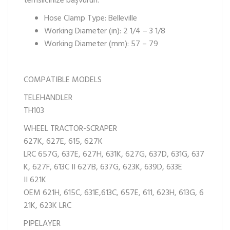
temsilcinize başvurun.
Hose Clamp Type:
Belleville
Working Diameter (in):
2 1/4 – 3 1/8
Working Diameter (mm):
57 – 79
COMPATIBLE MODELS
TELEHANDLER
TH103
WHEEL TRACTOR-SCRAPER
627K,
627E,
615,
627K
LRC
657G,
637E,
627H,
631K,
627G,
637D,
631G,
637
K,
627F,
613C II
627B,
637G,
623K,
639D,
633E
II
621K
OEM
621H,
615C,
631E,
613C,
657E,
611,
623H,
613G,
6
21K,
623K LRC
PIPELAYER