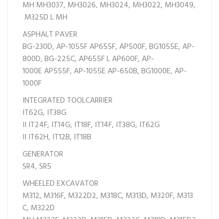
MH
MH3037,
MH3026,
MH3024,
MH3022,
MH3049,
M325D L MH
ASPHALT PAVER
BG-230D,
AP-1055F
AP655F,
AP500F,
BG1055E,
AP-
800D,
BG-225C,
AP655F L
AP600F,
AP-
1000E
AP555F,
AP-1055E
AP-650B,
BG1000E,
AP-
1000F
INTEGRATED TOOLCARRIER
IT62G,
IT38G
II
IT24F,
IT14G,
IT18F,
IT14F,
IT38G,
IT62G
II
IT62H,
IT12B,
IT18B
GENERATOR
SR4,
SR5
WHEELED EXCAVATOR
M312,
M316F,
M322D2,
M318C,
M313D,
M320F,
M313
C,
M322D