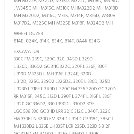
MH
M322F,
M322D,
M315D,
M322C,
M318D,
M315D2
,
W345C MH
M315C,
M318C MH
M322D2 MH
M318D
MH
M320D2,
M316C,
M315,
M314F,
M316D,
W330B
M317D2,
M325C MH
M325B
M318F,
M324D2 MH
WHEEL DOZER
814B,
824K,
814K,
834K,
814F,
8A4K
834G
EXCAVATOR
330C FM
235C,
320C,
320,
345D L
329D
L
320D,
336D2 GC
311C
322C,
320F L
336F,
330F
L
319D
M325D L MH
316E L
324E,
320D
L
312D,
325C,
329D2 L
326D2,
320E L
336D,
325D
L
323D L
318F L
349D L
320C FM
336
320D GC
320D
RR
M315F,
345C,
312D L
390F L
374F L
316F L
336F
L
320 GC
336D2,
330 L
390D L
330D2
313F
LGC
538
330 GC
311D LRR
321C
312C L
340F,
322C
FM
330F LN
320D FM
324D L
314D CR
318C,
385C L
MH
330D2 L
336E LH
335F LCR
235D,
323D S
312F
GC
325D FM
349D2 L
326F L
336D2 L
330B