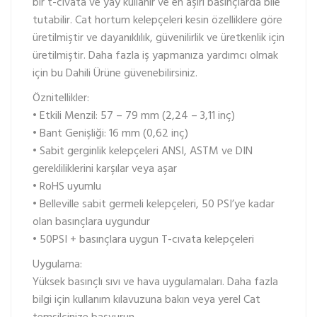
bir t-cıvata ve yay kullanır ve en aşırı basınçlarda bile
tutabilir. Cat hortum kelepçeleri kesin özelliklere göre
üretilmiştir ve dayanıklılık, güvenilirlik ve üretkenlik için
üretilmiştir. Daha fazla iş yapmanıza yardımcı olmak
için bu Dahili Ürüne güvenebilirsiniz.
Öznitellikler:
• Etkili Menzil: 57 – 79 mm (2,24 – 3,11 inç)
• Bant Genişliği: 16 mm (0,62 inç)
• Sabit gerginlik kelepçeleri ANSI, ASTM ve DIN
gerekliliklerini karşılar veya aşar
• RoHS uyumlu
• Belleville sabit germeli kelepçeleri, 50 PSI’ye kadar
olan basınçlara uygundur
• 50PSI + basınçlara uygun T-cıvata kelepçeleri
Uygulama:
Yüksek basınçlı sıvı ve hava uygulamaları. Daha fazla
bilgi için kullanım kılavuzuna bakın veya yerel Cat