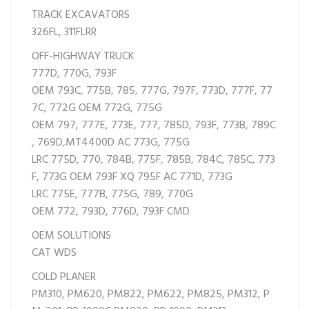
TRACK EXCAVATORS
326FL,
311FLRR
OFF-HIGHWAY TRUCK
777D,
770G,
793F
OEM
793C,
775B,
785,
777G,
797F,
773D,
777F,
77
7C,
772G OEM
772G,
775G
OEM
797,
777E,
773E,
777,
785D,
793F,
773B,
789C
,
769D,
MT4400D AC
773G,
775G
LRC
775D,
770,
784B,
775F,
785B,
784C,
785C,
773
F,
773G OEM
793F XQ
795F AC
771D,
773G
LRC
775E,
777B,
775G,
789,
770G
OEM
772,
793D,
776D,
793F CMD
OEM SOLUTIONS
CAT WDS
COLD PLANER
PM310,
PM620,
PM822,
PM622,
PM825,
PM312,
P