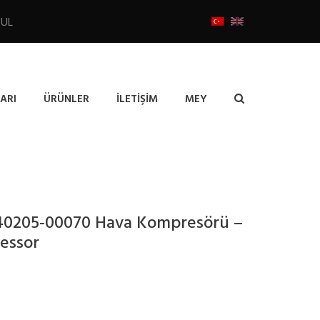
BUL
ARI
ÜRÜNLER
İLETIŞIM
MEY
40205-00070 Hava Kompresörü –
essor