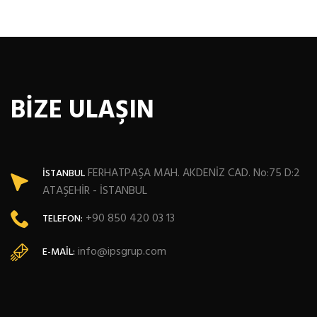
BİZE ULAŞIN
FERHATPAŞA MAH. AKDENİZ CAD. No:75 D:2
İSTANBUL
ATAŞEHİR - İSTANBUL
+90 850 420 03 13
TELEFON:
info@ipsgrup.com
E-MAIL: