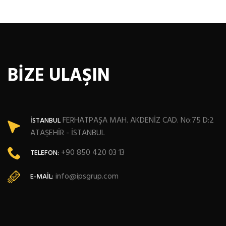
BİZE ULAŞIN
FERHATPAŞA MAH. AKDENİZ CAD. No:75 D:2
İSTANBUL
ATAŞEHİR - İSTANBUL
+90 850 420 03 13
TELEFON:
info@ipsgrup.com
E-MAIL: