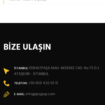
BİZE ULAŞIN
FERHATPAŞA MAH. AKDENİZ CAD. No:75 D:2
İSTANBUL
ATAŞEHİR - İSTANBUL
+90 850 420 03 13
TELEFON:
info@ipsgrup.com
E-MAIL: