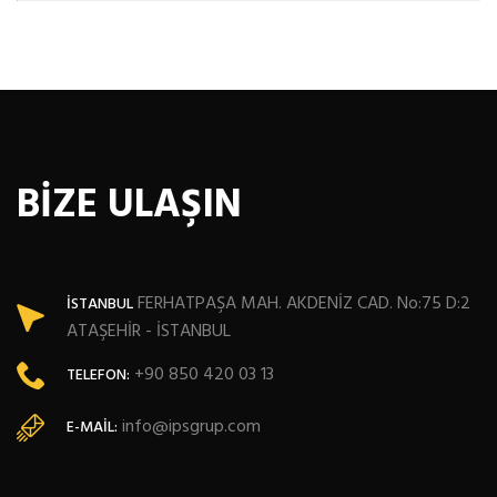
BİZE ULAŞIN
FERHATPAŞA MAH. AKDENİZ CAD. No:75 D:2
İSTANBUL
ATAŞEHİR - İSTANBUL
+90 850 420 03 13
TELEFON:
info@ipsgrup.com
E-MAIL: