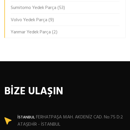
Sumitomo Yedek Parça
(53)
Volvo Yedek Parça
(9)
Yanmar Yedek Parça
(2)
BİZE ULAŞIN
FERHATPAŞA MAH. AKDENİZ CAD. No:75 D:2
İSTANBUL
ATAŞEHİR - İSTANBUL