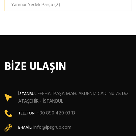
Yanmar Yedek Parça
(2)
BİZE ULAŞIN
FERHATPAŞA MAH. AKDENİZ CAD. No:75 D:2
İSTANBUL
ATAŞEHİR - İSTANBUL
+90 850 420 03 13
TELEFON:
info@ipsgrup.com
E-MAIL: