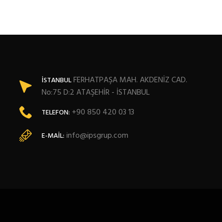
FERHATPAŞA MAH. AKDENİZ CAD.
İSTANBUL
No:75 D:2 ATAŞEHİR - İSTANBUL
+90 850 420 03 13
TELEFON:
info@ipsgrup.com
E-MAIL: