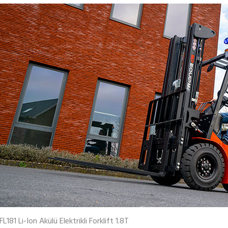
FL181 Li-Ion Akülü Elektrikli Forklift 1.8T