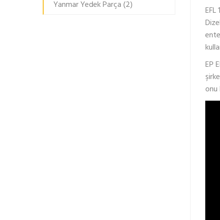
Yanmar Yedek Parça
(2)
EFL 
Dize
ente
kull
EP E
şirk
onu 