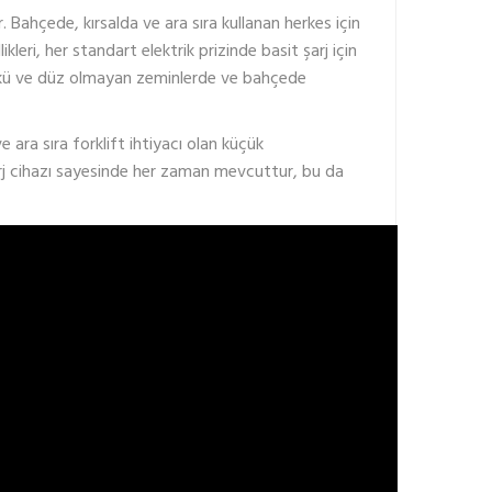
ir. Bahçede, kırsalda ve ara sıra kullanan herkes için
kleri, her standart elektrik prizinde basit şarj için
 akü ve düz olmayan zeminlerde ve bahçede
e ara sıra forklift ihtiyacı olan küçük
şarj cihazı sayesinde her zaman mevcuttur, bu da