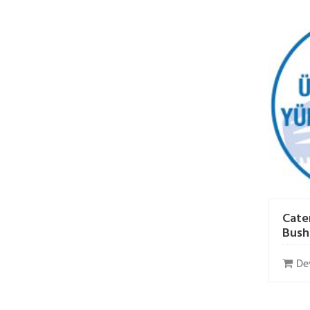
Cate
Bush
De