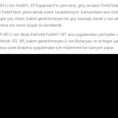
181 Li-Ion forklift, EP Equipment’ın yeni nesil, giriş seviyesi forkliftid
l forkliftlerin yerini almak üzere tasarlanmıştır. Kamyonların ana özelli
gre şarj cihazı, bakım gerektirmeyen bir güç kaynağı olarak Li-Ion
anıma izin veren büyük ön lastiklerdir.
FL181 Li-Ion Akülü Elektrikli Forklift 1.8T ana uygulamaları şantiyeler v
etlerdir. EFL 181, bakım gerektirmeyen Li-Ion Bataryası ve entegre 
kısa süreli kiralama uygulamaları için mükemmel bir kamyon yapar.