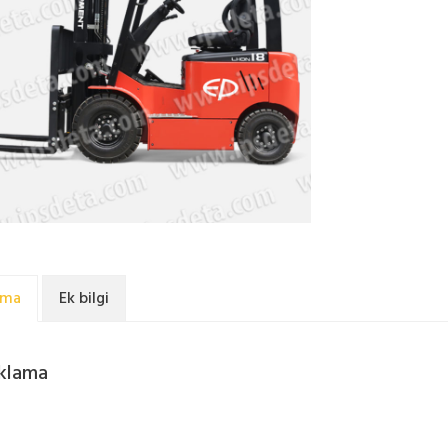
ama
Ek bilgi
klama