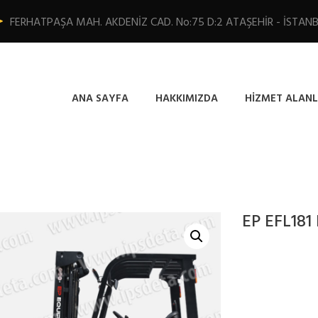
FERHATPAŞA MAH. AKDENİZ CAD. No:75 D:2 ATAŞEHİR - İSTAN
ANA SAYFA
HAKKIMIZDA
HIZMET ALANL
EP EFL181 L