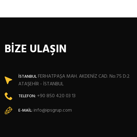
BİZE ULAŞIN
FERHATPAŞA MAH. AKDENİZ CAD. No:75 D:2
İSTANBUL
ATAŞEHİR - İSTANBUL
+90 850 420 03 13
TELEFON:
info@ipsgrup.com
E-MAIL: